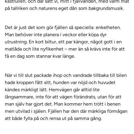
kastrullen, och där satt vi, mitt i fjällvärlden, med varm mat
på tallriken och naturens eget dån som bakgrundsmusik.
Det är just det som gör fjällen så speciella: enkelheten.
Man behöver inte planera i veckor eller köpa dyr
utrustning. En kort biltur, ett par kängor, något gott i en
matlåda och lite nyfikenhet – mer än så krävs inte för att
få en dag som stannar kvar länge.
När vi till slut packade ihop och vandrade tillbaka till bilen
hade kroppen fått sitt, hunden var nöjd och huvudet
kändes märkligt lätt. Hemvägen går alltid lite
långsammare, inte för att vägen förändrats, utan för att
man själv har gjort det. Man kommer hem trött i benen
men utvilad i själen. Fjällen har den där märkliga förmågan
att både fylla på och rensa ut på samma gång.