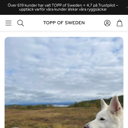
Över 619 kunder har valt TOPP of Sweden ⭐ 4,7 på Trustpilot –
upptäck varför våra kunder älskar våra ryggsäckar
Konto
Var
Sök