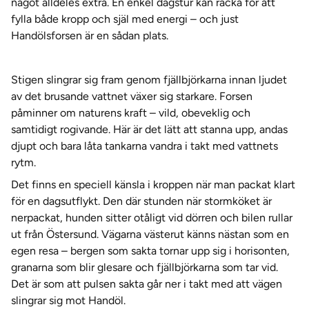
något alldeles extra. En enkel dagstur kan räcka för att
fylla både kropp och själ med energi – och just
Handölsforsen är en sådan plats.
Stigen slingrar sig fram genom fjällbjörkarna innan ljudet
av det brusande vattnet växer sig starkare. Forsen
påminner om naturens kraft – vild, obeveklig och
samtidigt rogivande. Här är det lätt att stanna upp, andas
djupt och bara låta tankarna vandra i takt med vattnets
rytm.
Det finns en speciell känsla i kroppen när man packat klart
för en dagsutflykt. Den där stunden när stormköket är
nerpackat, hunden sitter otåligt vid dörren och bilen rullar
ut från Östersund. Vägarna västerut känns nästan som en
egen resa – bergen som sakta tornar upp sig i horisonten,
granarna som blir glesare och fjällbjörkarna som tar vid.
Det är som att pulsen sakta går ner i takt med att vägen
slingrar sig mot Handöl.