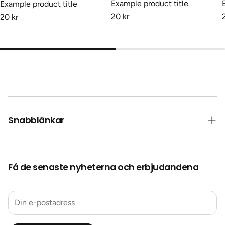
Example product title
Example product title
20 kr
20 kr
Snabblänkar
Kontakt
Få de senaste nyheterna och erbjudandena
Frakt
Collab Med Oss
Återbetalningspolicy