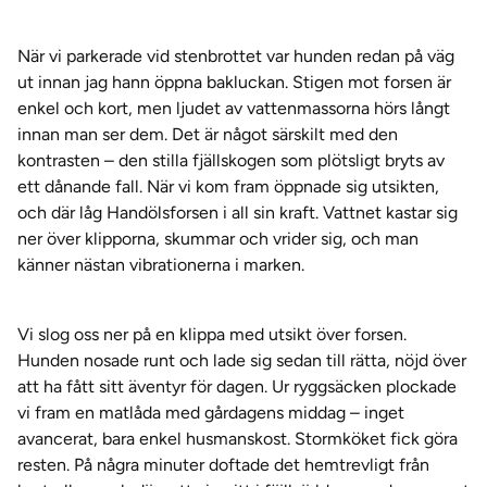
När vi parkerade vid stenbrottet var hunden redan på väg
ut innan jag hann öppna bakluckan. Stigen mot forsen är
enkel och kort, men ljudet av vattenmassorna hörs långt
innan man ser dem. Det är något särskilt med den
kontrasten – den stilla fjällskogen som plötsligt bryts av
ett dånande fall. När vi kom fram öppnade sig utsikten,
och där låg Handölsforsen i all sin kraft. Vattnet kastar sig
ner över klipporna, skummar och vrider sig, och man
känner nästan vibrationerna i marken.
Vi slog oss ner på en klippa med utsikt över forsen.
Hunden nosade runt och lade sig sedan till rätta, nöjd över
att ha fått sitt äventyr för dagen. Ur ryggsäcken plockade
vi fram en matlåda med gårdagens middag – inget
avancerat, bara enkel husmanskost. Stormköket fick göra
resten. På några minuter doftade det hemtrevligt från