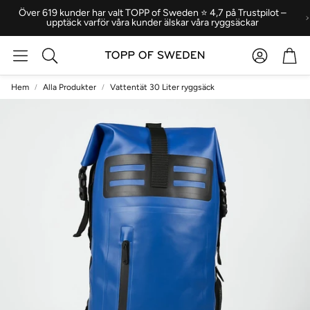
Över 619 kunder har valt TOPP of Sweden ⭐ 4,7 på Trustpilot –
upptäck varför våra kunder älskar våra ryggsäckar
Konto
Var
Sök
Hem
Alla Produkter
Vattentät 30 Liter ryggsäck