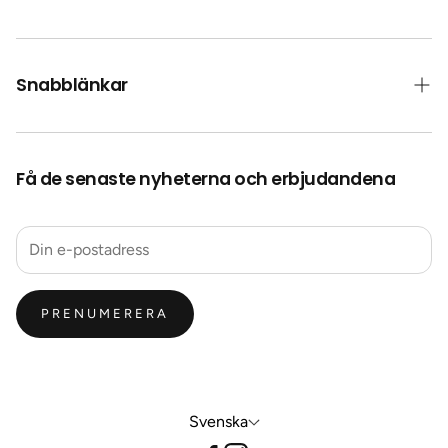
Snabblänkar
Kontakt
Få de senaste nyheterna och erbjudandena
Frakt
Collab Med Oss
Återbetalningspolicy
Integritetspolicy
PRENUMERERA
Svenska