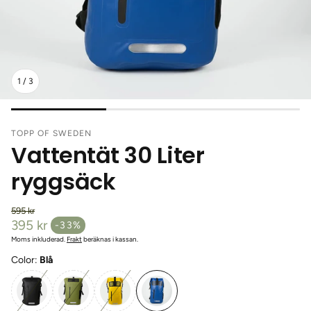
1
/
3
TOPP OF SWEDEN
Vattentät 30 Liter
ryggsäck
595 kr
Ordinarie pris
395 kr
-33%
Försäljningspris
Moms inkluderad.
Frakt
beräknas i kassan.
Color:
Blå