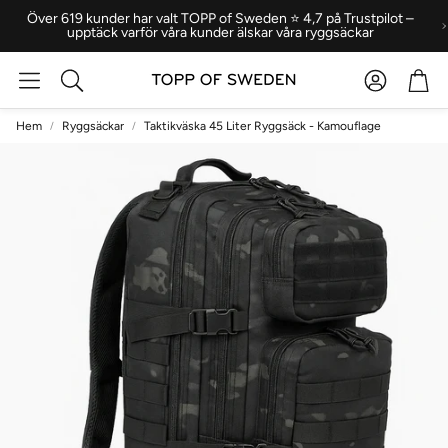
Över 619 kunder har valt TOPP of Sweden ⭐ 4,7 på Trustpilot –
upptäck varför våra kunder älskar våra ryggsäckar
Konto
Var
Sök
Hem
Ryggsäckar
Taktikväska 45 Liter Ryggsäck - Kamouflage