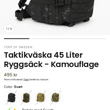
1
/
4
TOPP OF SWEDEN
Taktikväska 45 Liter
Ryggsäck - Kamouflage
Ordinarie
495 kr
pris
Moms inkluderad.
Frakt
beräknas i kassan.
Color:
Svart