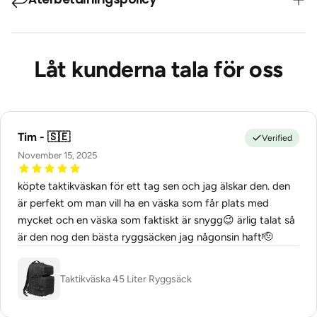
🇪🇺 EU frakt via DHL €4.95 (tracked 5-7 dagar).
Vår kamouflage taktiska väska är mer än bara en vanlig
🇳🇴 Norway frakt via DHL 50kr (tracked 5-7 dagar).
väska
– den är en pålitlig följeslagare som är designad för
Alla beställningar skickas från vårt lager i Sverige.
Fri retur inom 30 dagar i Sverige
att klara tuffa utmaningar och ge dig enastående
Låt kunderna tala för oss
Kunder som beställer från länder utanför EU kan behöva
Återbetalningspolicy
funktionalitet i alla situationer.
betala importskatt och tullar till kuriren (beroende på ditt
lands importregler).
Ergonomiskt Bärsystem
Vi förstår vikten av komfort, därför är våra taktiska väskor
Tim - 🇸🇪
Verified
utrustade med ergonomiskt bärsystem och justerbara
November 15, 2025
remmar för att säkerställa en bekväm passform, även vid
längre användning.
köpte taktikväskan för ett tag sen och jag älskar den. den
är perfekt om man vill ha en väska som får plats med
mycket och en väska som faktiskt är snygg😉 ärlig talat så
är den nog den bästa ryggsäcken jag någonsin haft🫡
Taktikväska 45 Liter Ryggsäck