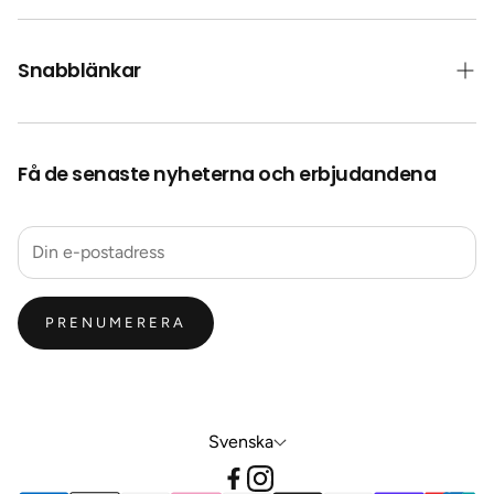
Snabblänkar
Kontakt
Få de senaste nyheterna och erbjudandena
Frakt
Collab Med Oss
Återbetalningspolicy
Integritetspolicy
PRENUMERERA
Svenska