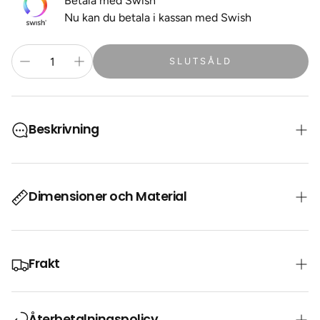
Betala med Swish
Nu kan du betala i kassan med Swish
SLUTSÅLD
Beskrivning
Tillverkad av slitstarka material som klarar de
Dimensioner och Material
tuffaste förhållandena
Vattenavvisande egenskaper
Nylon
4 huvudfack & 5 innerfickor
Frakt
50cm x 30cm x 30cm
Innerficka för laptop samt ett extra bakom ryggen
45 Liter
Bekväma axelremmar
🇸🇪 Fri frakt i Sverige med DHL (tracked 2-4 dagar).
Återbetalningspolicy
Bröst- och midjerem för ryggstöd