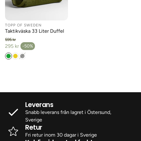
TOPP OF SWEDEN
Taktikväska 33 Liter Duffel
595 kr
Ordinarie pris
295 kr
-50%
Försäljningspris
Leverans
Snabb leverans från lagret i Östersund,
Sverige
Retur
Fri retur inom 30 dagar i Sverige