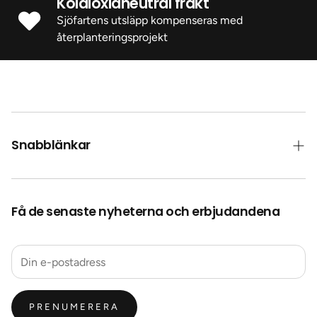
Koldioxidneutral frakt
Sjöfartens utsläpp kompenseras med
återplanteringsprojekt
Snabblänkar
Kontakt
Få de senaste nyheterna och erbjudandena
Frakt
Collab Med Oss
Återbetalningspolicy
Integritetspolicy
PRENUMERERA