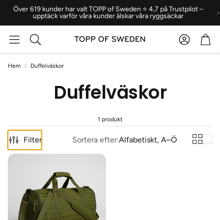
Över 619 kunder har valt TOPP of Sweden ⭐ 4,7 på Trustpilot –
upptäck varför våra kunder älskar våra ryggsäckar
Konto
Var
Sök
Hem
Duffelväskor
Duffelväskor
1 produkt
Filter
Sortera efter:
Alfabetiskt, A–Ö